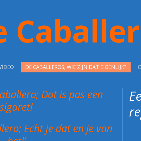
 Caballe
VIDEO
DE CABALLEROS, WIE ZIJN DAT EIGENLIJK?
Ee
Caballero; Dat is pas een
sigaret!
re
allero; Echt je dat en je van
het!’