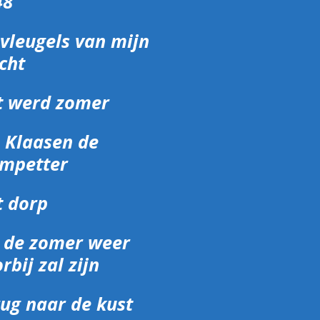
48
vleugels van mijn
cht
t werd zomer
 Klaasen de
ompetter
t dorp
s de zomer weer
rbij zal zijn
ug naar de kust