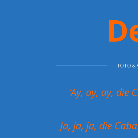
Ga
De
direct
naar
de
hoofdinhoud
FOTO & 
‘Ay, ay, ay, die 
Ja, ja, ja, die Cab