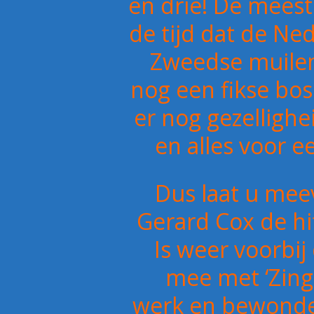
en drie! De mees
de tijd dat de Ne
Zweedse muile
nog een fikse bo
er nog gezelligh
en alles voor e
Dus laat u mee
Gerard Cox de hit
Is weer voorbij
mee met ‘Zing, 
werk en bewonder