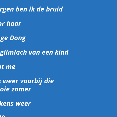
gen ben ik de bruid
or haar
nge Dong
glimlach van een kind
at me
is weer voorbij die
oie zomer
lkens weer