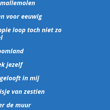
 mallemolen
en voor eeuwig
pie loop toch niet zo
l
oomland
k jezelf
 gelooft in mij
sje van zestien
er de muur