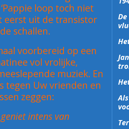
19
Pappie loop toch niet
De 
t eerst uit de transistor
vlu
de schallen.
He
maal voorbereid op een
Jan
tinee vol vrolijke,
tr
meeslepende muziek. En
He
ks tegen Uw vrienden en
ssen zeggen:
Al
voo
 geniet intens van
Ter