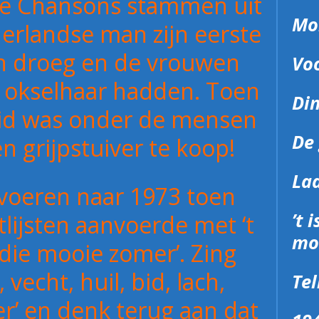
te Chansons stammen uit
Mor
derlandse man zijn eerste
n droeg en de vrouwen
Vo
s okselhaar hadden. Toen
Di
eid was onder de mensen
De 
en grijpstuiver te koop!
La
voeren naar 1973 toen
’t 
lijsten aanvoerde met ‘t
mo
 die mooie zomer’. Zing
vecht, huil, bid, lach,
Te
’ en denk terug aan dat