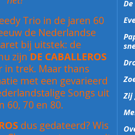
De
edy Trio in de jaren 60
Ev
 eeuw de Nederlandse
Pap
et bij uitstek: de
sne
nu zijn
DE CABALLEROS
Dr
 in trek. Maar thans
Zoe
atie met een gevarieerd
derlandstalige Songs uit
Zij
n 60, 70 en 80.
Mei
EROS
dus gedateerd? Wis
Ov