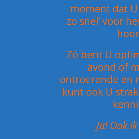
moment dat U ‘
zo snel’ voor he
hoor
Zó bent U opti
avond of ma
ontroerende en 
kunt ook U stra
kenni
Ja! Ook ik