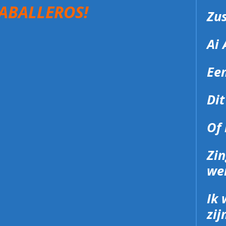
ABALLEROS!
Zus
Ai 
Een
Dit
Of 
Zin
we
Ik 
zij