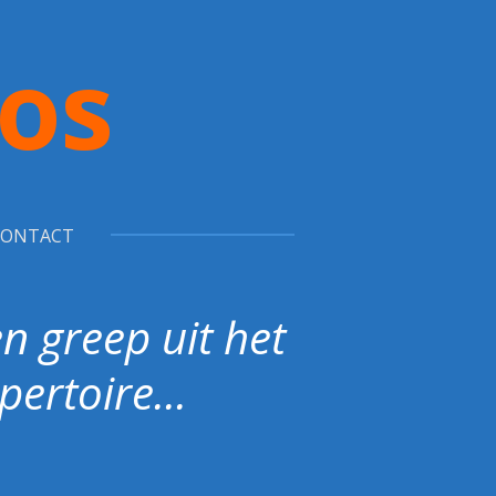
ros
CONTACT
n greep uit het
pertoire...